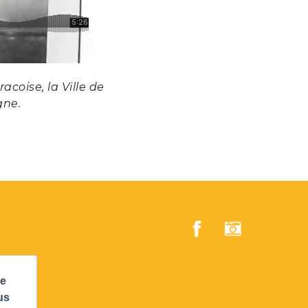
oise, la Ville de
gne.
re
us