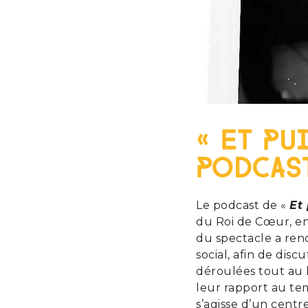
« Et pu
podcast
Le podcast de «
Et
du Roi de Cœur, en 
du spectacle a ren
social, afin de di
déroulées tout au l
leur rapport au tem
s’agisse d’un centre