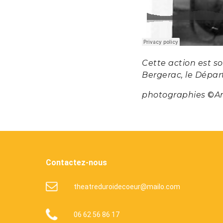
Cette action est s
Bergerac, le Dépar
photographies
©
A
Contactez-nous
theatreduroidecoeur@mailo.com
06 62 56 86 17